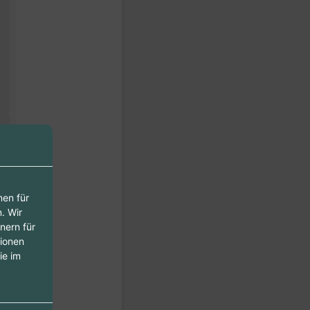
nen für
. Wir
nern für
tionen
ie im