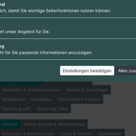
Freunde & Parnerschaft
Haare & Nägel
Karten & Brettspiele
nal
lich, damit Sie wichtige Seitenfunktionen nutzen können.
Lesen & Hören
Musik & Konzerte
Orte & Events
Schönheit & Mode
Unterhaltung
Veranstaltungen
Vereine & Gruppen
rt unser Angebot für Sie.
ng
Haus- und Nutztiere
Ärzte & Heilkunde
Katze und Hund
ht für Sie passende Informationen anzuzeigen.
Nagetiere
Rund ums Pferd
Shoppen
Tiernahrung
Zoo & Gehege
Einstellungen bestätigen
Allen zu
Hobby & Sammeln
Briefmarken & Münzen
Eisenbahn & Schienenverkehr
Kästen & Schachteln
Modellbahn
Modellbau
Plüschtiere & Puppen
Spielzeug (alt)
Spielzeug (neu)
Internet
Artikel-Archive & Verzeichnisse
Besucher- & Bannertausch
Clubs & Vereine
Dienstleister