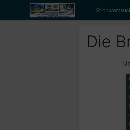
Stichwortsuc
Die B
Un