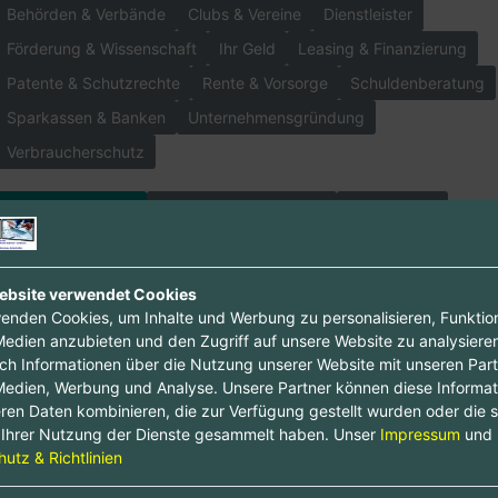
Behörden & Verbände
Clubs & Vereine
Dienstleister
Förderung & Wissenschaft
Ihr Geld
Leasing & Finanzierung
Patente & Schutzrechte
Rente & Vorsorge
Schuldenberatung
Sparkassen & Banken
Unternehmensgründung
Verbraucherschutz
Firmen & Betriebe
Branchenverzeichnisse
Dienstleister
Drucken & Kopieren
Grosshandel
Handel
Handwerk
Industrie & Produkte
Land- & Forstwirtschaft
ebsite verwendet Cookies
Personenschutz & Detekteien
Presse & Medien
enden Cookies, um Inhalte und Werbung zu personalisieren, Funktio
Medien anzubieten und den Zugriff auf unsere Website zu analysieren
Reinigung & Entsorgung
Transport & Logistik
uch Informationen über die Nutzung unserer Website mit unseren Part
Verwaltung & Ämter
Werbeagenturen
Zäune & Tore
Medien, Werbung und Analyse. Unsere Partner können diese Informa
ren Daten kombinieren, die zur Verfügung gestellt wurden oder die s
Ihrer Nutzung der Dienste gesammelt haben. Unser
Impressum
und
Freizeit & Lifestyle
Begleitagenturen
Esoterik & Wellness
utz & Richtlinien
Essen & Trinken
Feste & Feiern
Film & Kino