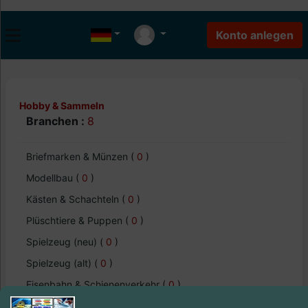
Hobby & Sammeln
Branchen :
8
Briefmarken & Münzen
(
0
)
Modellbau
(
0
)
Kästen & Schachteln
(
0
)
Plüschtiere & Puppen
(
0
)
Spielzeug (neu)
(
0
)
Spielzeug (alt)
(
0
)
Eisenbahn & Schienenverkehr
(
0
)
Modellbahn
(
0
)