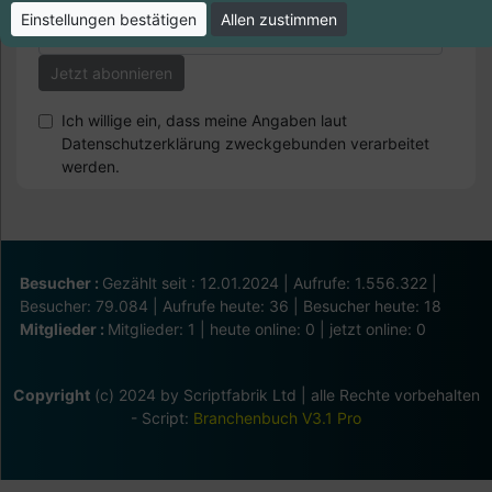
Einstellungen bestätigen
Allen zustimmen
Ich willige ein, dass meine Angaben laut
Datenschutzerklärung zweckgebunden verarbeitet
werden.
Besucher :
Gezählt seit : 12.01.2024 | Aufrufe: 1.556.322 |
Besucher: 79.084 | Aufrufe heute: 36 | Besucher heute: 18
Mitglieder :
Mitglieder: 1 | heute online: 0 | jetzt online: 0
Copyright
(c) 2024 by Scriptfabrik Ltd | alle Rechte vorbehalten
- Script:
Branchenbuch V3.1 Pro