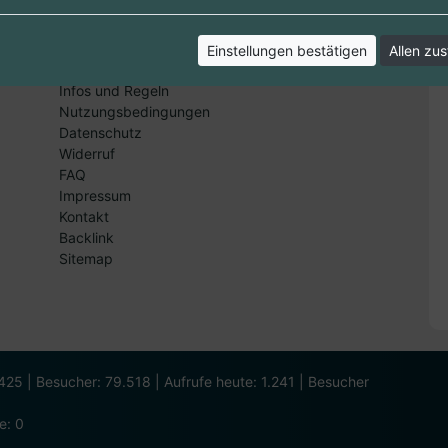
Einstellungen bestätigen
Allen zu
Informationen
Infos und Regeln
Nutzungsbedingungen
Datenschutz
Widerruf
FAQ
Impressum
Kontakt
Backlink
Sitemap
1.425 | Besucher: 79.518 | Aufrufe heute: 1.241 | Besucher
ne: 0