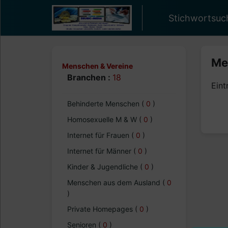
Stichwortsuc
Me
Menschen & Vereine
Branchen :
18
Eint
Behinderte Menschen
(
0
)
Homosexuelle M & W
(
0
)
Internet für Frauen
(
0
)
Internet für Männer
(
0
)
Kinder & Jugendliche
(
0
)
Menschen aus dem Ausland
(
0
)
Private Homepages
(
0
)
Senioren
(
0
)