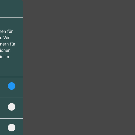
nen für
. Wir
nern für
tionen
ie im