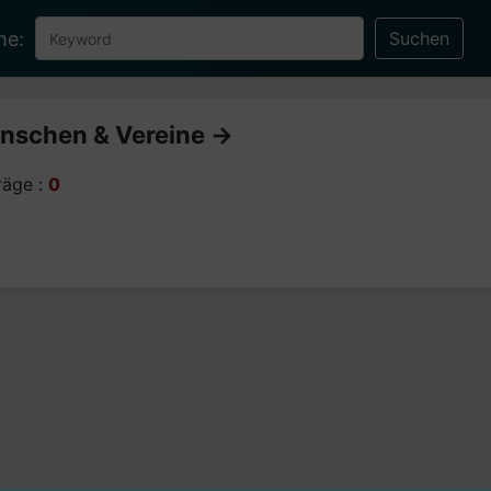
he:
nschen & Vereine ->
räge :
0