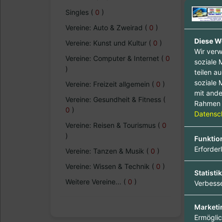
Singles
(
0
)
Vereine: Auto & Zweirad
(
0
)
Diese W
Vereine: Kunst und Kultur
(
0
)
Wir verw
Vereine: Computer & Internet
(
0
soziale 
)
teilen a
soziale 
Vereine: Freizeit allgemein
(
0
)
mit ande
Vereine: Gesundheit & Fitness
(
Rahmen 
0
)
Datensch
Vereine: Reisen & Tourismus
(
0
)
Funktio
Erforder
Vereine: Tanzen & Musik
(
0
)
Vereine: Wissen & Technik
(
0
)
Statistik
Weitere Vereine...
(
0
)
Verbesse
Marketi
Ermöglic