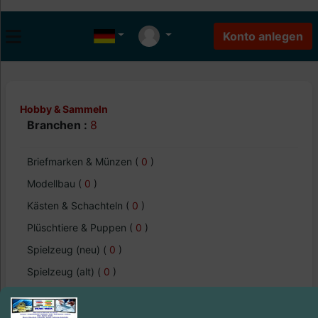
Hobby & Sammeln
Branchen :
8
Briefmarken & Münzen
(
0
)
Modellbau
(
0
)
Kästen & Schachteln
(
0
)
Plüschtiere & Puppen
(
0
)
Spielzeug (neu)
(
0
)
Spielzeug (alt)
(
0
)
Eisenbahn & Schienenverkehr
(
0
)
Modellbahn
(
0
)